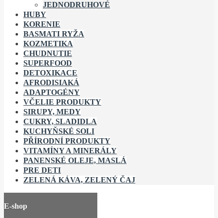
JEDNODRUHOVÉ
HUBY
KORENIE
BASMATI RYŽA
KOZMETIKA
CHUDNUTIE
SUPERFOOD
DETOXIKACE
AFRODISIAKÁ
ADAPTOGÉNY
VČELIE PRODUKTY
SIRUPY, MEDY
CUKRY, SLADIDLA
KUCHYŇSKÉ SOLI
PŘÍRODNÍ PRODUKTY
VITAMÍNY A MINERÁLY
PANENSKÉ OLEJE, MASLÁ
PRE DETI
ZELENÁ KÁVA, ZELENÝ ČAJ
E-shop