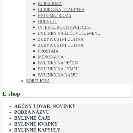
BORELIÓZA
CUKROVKA, DIABETES
ENDOMETRIÓZA
HUBNUTÍ
INFEKCE MOČOVÝCH CEST
BYLINKY NA ŽLČOVÉ KAMENE
ZUBY A ÚSTNÍ DUTINA
ZUBY A ÚSTNÍ DUTINA
PROSTATA
MENOPAUSA
BYLINKY NA PEČEŇ
BYLINKY NA LYMFU
BYLINKY NA KAŠEĽ
BORELIÓZA
E-shop
AKČNÝ TOVAR, NOVINKY
PODĽA NÁZVU
BYLINNÉ ČAJE
BYLINNÉ KVAPKY
BYLINNÉ KAPSULY