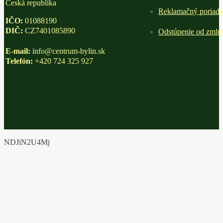
Česká republika
Reklamačný poriad
IČO:
01088190
DIČ:
CZ7401085890
Odstúpenie od zmluv
E-mail:
info@centrum-bylin.sk
Telefón:
+420 724 325 927
NDJiN2U4Mj