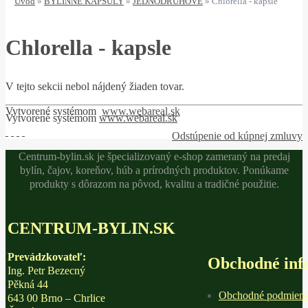
Úvod
»
BYLINNÉ KAPSULY
»
JEDNODRUHOVÉ
»
Chlorella - kapsle
Chlorella - kapsle
V tejto sekcii nebol nájdený žiaden tovar.
Vytvorené systémom
www.webareal.sk
Vytvorené systémom
www.webareal.sk
Odstúpenie od kúpnej zmluvy
Centrum-bylin.sk je špecializovaný e-shop zameraný na predaj
bylín, čajov, koreňov, húb a prírodných produktov. Ponúkame
produkty s dôrazom na pôvod, kvalitu a tradičné použitie.
CENTRUM-BYLIN.SK
Prevádzkovateľ:
Obchodné info
Ing. Petr Bezecný
Pěkná 44
Obchodné podmien
643 00 Brno – Chrlice