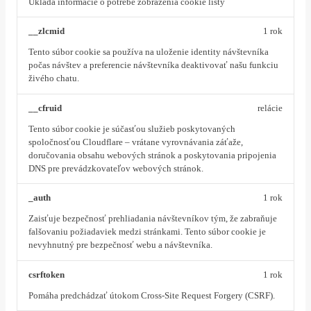
Ukladá informácie o potrebe zobrazenia cookie lišty
__zlcmid
1 rok
Tento súbor cookie sa používa na uloženie identity návštevníka
počas návštev a preferencie návštevníka deaktivovať našu funkciu
živého chatu.
__cfruid
relácie
Tento súbor cookie je súčasťou služieb poskytovaných
spoločnosťou Cloudflare – vrátane vyrovnávania záťaže,
doručovania obsahu webových stránok a poskytovania pripojenia
DNS pre prevádzkovateľov webových stránok.
_auth
1 rok
Zaisťuje bezpečnosť prehliadania návštevníkov tým, že zabraňuje
falšovaniu požiadaviek medzi stránkami. Tento súbor cookie je
nevyhnutný pre bezpečnosť webu a návštevníka.
csrftoken
1 rok
Pomáha predchádzať útokom Cross-Site Request Forgery (CSRF).