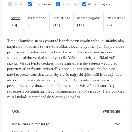
Nutné
Preferenčné
Štatistické
Marketingové
Nutné
Preferenčné
Štatistické
Marketingové
Neklasifikovan
(13)
(1)
(15)
(15)
(7)
Tieto informácie sú nevyhnutné k správnemu chodu webovej stránky ako
napríklad vkladanie tovaru do košíka, uloženie vyplnených údajov alebo
prihlásenie do zákazníckej sekcie.
Tieto cookies umožnia prispôsobiť
správanie alebo vzhľad stránky podľa Vašich potrieb, napríklad voľba
jazyka.
Vďaka týmto cookies môžu majitelia aj developeri webu viac
porozumieť správaniu užívateľov a vyvijať stránku tak, aby bola čo
najviac prozákaznícka. Teda aby ste čo najrýchlejšie našli hľadaný tovar
alebo čo najľahšie dokončili jeho nákup.
Tieto informácie umožnia
personalizovať zobrazenie ponúk priamo pre Vás vďaka historickej
skúsenosti prehliadania predchádzajúcich stránok a ponúk.
Tieto cookies
zatiaľ neboli roztriedené do vlastnej kategórie.
Účel
Vypršanie
show_cookie_message
1 rok