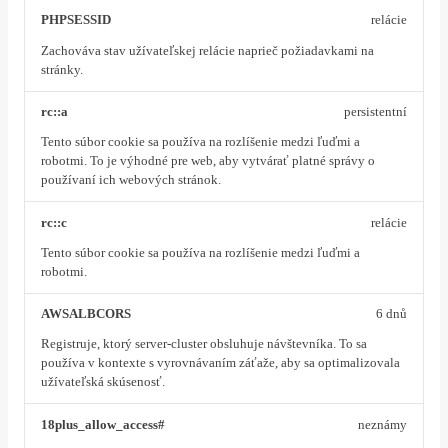
PHPSESSID
relácie
Zachováva stav užívateľskej relácie naprieč požiadavkami na
stránky.
rc::a
persistentní
Tento súbor cookie sa používa na rozlíšenie medzi ľuďmi a
robotmi. To je výhodné pre web, aby vytvárať platné správy o
používaní ich webových stránok.
rc::c
relácie
Tento súbor cookie sa používa na rozlíšenie medzi ľuďmi a
robotmi.
AWSALBCORS
6 dnů
Registruje, ktorý server-cluster obsluhuje návštevníka. To sa
používa v kontexte s vyrovnávaním záťaže, aby sa optimalizovala
užívateľská skúsenosť.
18plus_allow_access#
neznámy