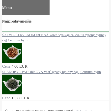
Menu
Najpredávanejšie
ŠALVIA ČERVENOKORENNÁ koreň vynikajúca kvalita sypaný bylinný
čaj| Centrum bylin
Cena
4,00 EUR
SLANOBÝĽ PAHORKOVÁ vňať sypaný bylinný čaj | Centrum bylín
Cena
15,22 EUR