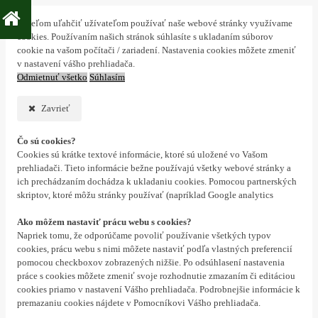
S cieľom uľahčiť užívateľom používať naše webové stránky využívame
cookies. Používaním našich stránok súhlasíte s ukladaním súborov
cookie na vašom počítači / zariadení. Nastavenia cookies môžete zmeniť
v nastavení vášho prehliadača.
Odmietnuť všetko
Súhlasím
Zavrieť
Čo sú cookies?
Cookies sú krátke textové informácie, ktoré sú uložené vo Vašom
prehliadači. Tieto informácie bežne používajú všetky webové stránky a
ich prechádzaním dochádza k ukladaniu cookies. Pomocou partnerských
skriptov, ktoré môžu stránky používať (napríklad Google analytics
Ako môžem nastaviť prácu webu s cookies?
Napriek tomu, že odporúčame povoliť používanie všetkých typov
cookies, prácu webu s nimi môžete nastaviť podľa vlastných preferencií
pomocou checkboxov zobrazených nižšie. Po odsúhlasení nastavenia
práce s cookies môžete zmeniť svoje rozhodnutie zmazaním či editáciou
cookies priamo v nastavení Vášho prehliadača. Podrobnejšie informácie k
premazaniu cookies nájdete v Pomocníkovi Vášho prehliadača.